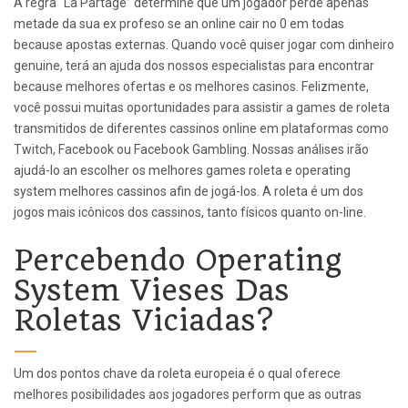
A regra “La Partage” determine que um jogador perde apenas
metade da sua ex profeso se an online cair no 0 em todas
because apostas externas. Quando você quiser jogar com dinheiro
genuine, terá an ajuda dos nossos especialistas para encontrar
because melhores ofertas e os melhores casinos. Felizmente,
você possui muitas oportunidades para assistir a games de roleta
transmitidos de diferentes cassinos online em plataformas como
Twitch, Facebook ou Facebook Gambling. Nossas análises irão
ajudá-lo an escolher os melhores games roleta e operating
system melhores cassinos afin de jogá-los. A roleta é um dos
jogos mais icônicos dos cassinos, tanto físicos quanto on-line.
Percebendo Operating
System Vieses Das
Roletas Viciadas?
Um dos pontos chave da roleta europeia é o qual oferece
melhores posibilidades aos jogadores perform que as outras