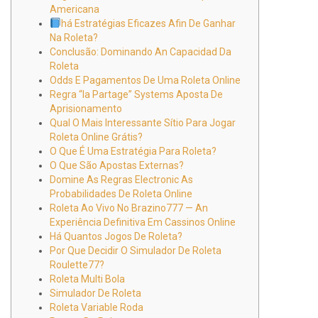
Americana
há Estratégias Eficazes Afin De Ganhar
Na Roleta?
Conclusão: Dominando An Capacidad Da
Roleta
Odds E Pagamentos De Uma Roleta Online
Regra “la Partage” Systems Aposta De
Aprisionamento
Qual O Mais Interessante Sítio Para Jogar
Roleta Online Grátis?
O Que É Uma Estratégia Para Roleta?
O Que São Apostas Externas?
Domine As Regras Electronic As
Probabilidades De Roleta Online
Roleta Ao Vivo No Brazino777 — An
Experiência Definitiva Em Cassinos Online
Há Quantos Jogos De Roleta?
Por Que Decidir O Simulador De Roleta
Roulette77?
Roleta Multi Bola
Simulador De Roleta
Roleta Variable Roda