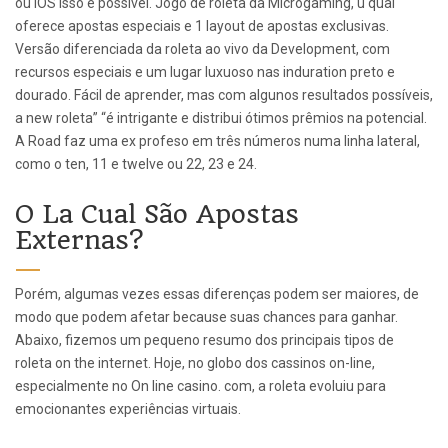
ou iOS isso é possível. Jogo de roleta da Microgaming, u qual
oferece apostas especiais e 1 layout de apostas exclusivas.
Versão diferenciada da roleta ao vivo da Development, com
recursos especiais e um lugar luxuoso nas induration preto e
dourado. Fácil de aprender, mas com algunos resultados possíveis,
a new roleta” “é intrigante e distribui ótimos prêmios na potencial.
A Road faz uma ex profeso em três números numa linha lateral,
como o ten, 11 e twelve ou 22, 23 e 24.
O La Cual São Apostas
Externas?
Porém, algumas vezes essas diferenças podem ser maiores, de
modo que podem afetar because suas chances para ganhar.
Abaixo, fizemos um pequeno resumo dos principais tipos de
roleta on the internet. Hoje, no globo dos cassinos on-line,
especialmente no On line casino. com, a roleta evoluiu para
emocionantes experiências virtuais.