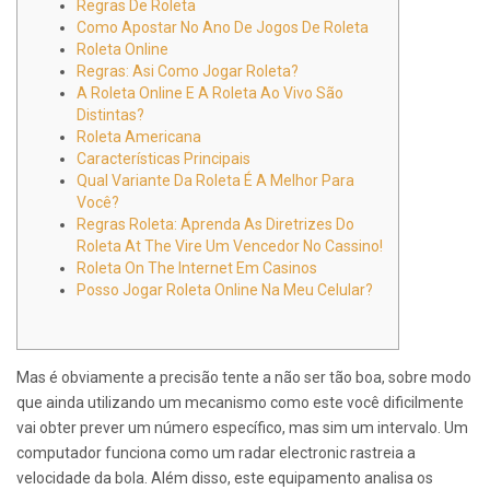
Regras De Roleta
Como Apostar No Ano De Jogos De Roleta
Roleta Online
Regras: Asi Como Jogar Roleta?
A Roleta Online E A Roleta Ao Vivo São
Distintas?
Roleta Americana
Características Principais
Qual Variante Da Roleta É A Melhor Para
Você?
Regras Roleta: Aprenda As Diretrizes Do
Roleta At The Vire Um Vencedor No Cassino!
Roleta On The Internet Em Casinos
Posso Jogar Roleta Online Na Meu Celular?
Mas é obviamente a precisão tente a não ser tão boa, sobre modo
que ainda utilizando um mecanismo como este você dificilmente
vai obter prever um número específico, mas sim um intervalo. Um
computador funciona como um radar electronic rastreia a
velocidade da bola. Além disso, este equipamento analisa os