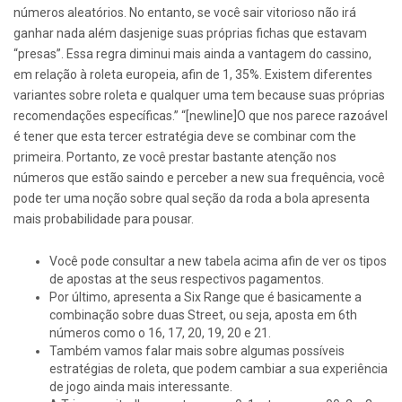
números aleatórios. No entanto, se você sair vitorioso não irá
ganhar nada além dasjenige suas próprias fichas que estavam
“presas”. Essa regra diminui mais ainda a vantagem do cassino,
em relação à roleta europeia, afin de 1, 35%. Existem diferentes
variantes sobre roleta e qualquer uma tem because suas próprias
recomendações específicas.” “[newline]O que nos parece razoável
é tener que esta tercer estratégia deve se combinar com the
primeira. Portanto, ze você prestar bastante atenção nos
números que estão saindo e perceber a new sua frequência, você
pode ter uma noção sobre qual seção da roda a bola apresenta
mais probabilidade para pousar.
Você pode consultar a new tabela acima afin de ver os tipos
de apostas at the seus respectivos pagamentos.
Por último, apresenta a Six Range que é basicamente a
combinação sobre duas Street, ou seja, aposta em 6th
números como o 16, 17, 20, 19, 20 e 21.
Também vamos falar mais sobre algumas possíveis
estratégias de roleta, que podem cambiar a sua experiência
de jogo ainda mais interessante.