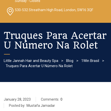
Sunday - Closed
530-532 Streatham High Road, London, SW16 3QF
Truques Para Acertar
U Número Na Rolet
Little Jannah Hair and Beauty Spa
>
Blog
>
1Win Brasil
>
Truques Para Acertar U Número Na Rolet
January 28, 2023
Comments:
0
Posted by:
Mustafa Jamadar