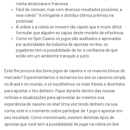
roleta americana e francesa.
Fácil de conocer, mas com diversos resultados possíveis, a
new roleta” “é intrigante e distribui ótimos prêmios na
potencial.
A online e a roleta se movem tão rápido que é muito difícil
formular que alguém es capaz deste modelo de inferência.
Como no Spin Casino os jogos são auditados e aprovados
por autoridades da indústria de apostas on-line, os
jogadores tem a possibilidade de ter a confianza de que
estão em um ambiente tranquilo e justo.
Está the procura dos bons jogos de cassino e os maiores bônus do
mercado? Experimentamos e testamos los dos os cassinos simply
no Brasil e no mundo, e só escolhemos os mais fiáveis e divertidos
para apostar o teu dinheiro. Fique durante dentro das nossas
notícias e atualizações para aproveitar ao máximo sua
experiência de cassino on-line! Uma vez tendo dinheiro na sua
conta, este é o momento sobre participar de 1 jogo e apostar em
seu resultado. Como mencionado, existem distintas tipos de
apostas que você tem a possibilidade de jogar na roleta on-line.