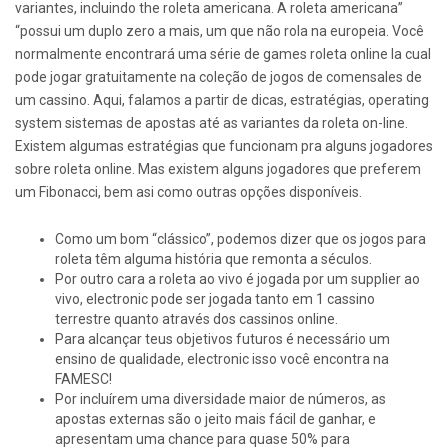
variantes, incluindo the roleta americana. A roleta americana”
“possui um duplo zero a mais, um que não rola na europeia. Você
normalmente encontrará uma série de games roleta online la cual
pode jogar gratuitamente na coleção de jogos de comensales de
um cassino. Aqui, falamos a partir de dicas, estratégias, operating
system sistemas de apostas até as variantes da roleta on-line.
Existem algumas estratégias que funcionam pra alguns jogadores
sobre roleta online. Mas existem alguns jogadores que preferem
um Fibonacci, bem asi como outras opções disponíveis.
Como um bom “clássico”, podemos dizer que os jogos para
roleta têm alguma história que remonta a séculos.
Por outro cara a roleta ao vivo é jogada por um supplier ao
vivo, electronic pode ser jogada tanto em 1 cassino
terrestre quanto através dos cassinos online.
Para alcançar teus objetivos futuros é necessário um
ensino de qualidade, electronic isso você encontra na
FAMESC!
Por incluírem uma diversidade maior de números, as
apostas externas são o jeito mais fácil de ganhar, e
apresentam uma chance para quase 50% para