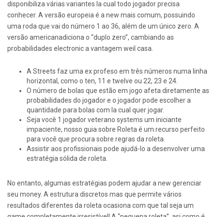
disponibiliza várias variantes la cual todo jogador precisa
conhecer. A versão europeia é a new mais comum, possuindo
uma roda que vai do número 1 ao 36, além de um único zero. A
versão americanadiciona o “duplo zero”, cambiando as
probabilidades electronic a vantagem weil casa.
A Streets faz uma ex profeso em três números numa linha
horizontal, como o ten, 11 e twelve ou 22, 23 e 24.
O número de bolas que estão em jogo afeta diretamente as
probabilidades do jogador e o jogador pode escolher a
quantidade para bolas com la cual quer jogar.
Seja você 1 jogador veterano systems um iniciante
impaciente, nosso guia sobre Roleta é um recurso perfeito
para você que procura sobre regras da roleta.
Assistir aos profissionais pode ajudá-lo a desenvolver uma
estratégia sólida de roleta.
No entanto, algumas estratégias podem ajudar a new gerenciar
seu money. A estrutura discretos mas que permite vários
resultados diferentes da roleta ocasiona com que tal seja um
game completamente irresistível! A “pequena roleta”, asi como é