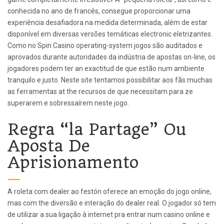
conhecida no ano de francês, consegue proporcionar uma
experiência desafiadora na medida determinada, além de estar
disponível em diversas versões temáticas electronic eletrizantes.
Como no Spin Casino operating-system jogos são auditados e
aprovados durante autoridades da indústria de apostas on-line, os
jogadores podem ter an exactitud de que estão num ambiente
tranquilo e justo. Neste site tentamos possibilitar aos fãs muchas
as ferramentas at the recursos de que necessitam para ze
superarem e sobressaírem neste jogo.
Regra “la Partage” Ou
Aposta De
Aprisionamento
A roleta com dealer ao festón oferece an emoção do jogo online,
mas com the diversão e interação do dealer real. O jogador só tem
de utilizar a sua ligação à internet pra entrar num casino online e