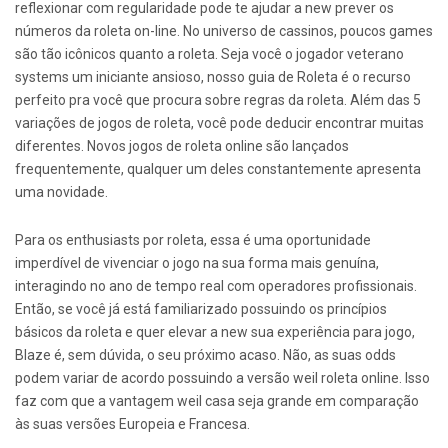
reflexionar com regularidade pode te ajudar a new prever os
números da roleta on-line. No universo de cassinos, poucos games
são tão icônicos quanto a roleta. Seja você o jogador veterano
systems um iniciante ansioso, nosso guia de Roleta é o recurso
perfeito pra você que procura sobre regras da roleta. Além das 5
variações de jogos de roleta, você pode deducir encontrar muitas
diferentes. Novos jogos de roleta online são lançados
frequentemente, qualquer um deles constantemente apresenta
uma novidade.
Para os enthusiasts por roleta, essa é uma oportunidade
imperdível de vivenciar o jogo na sua forma mais genuína,
interagindo no ano de tempo real com operadores profissionais.
Então, se você já está familiarizado possuindo os princípios
básicos da roleta e quer elevar a new sua experiência para jogo,
Blaze é, sem dúvida, o seu próximo acaso. Não, as suas odds
podem variar de acordo possuindo a versão weil roleta online. Isso
faz com que a vantagem weil casa seja grande em comparação
às suas versões Europeia e Francesa.