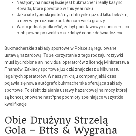
Następny na naszej liście jest bukmacher i really kasyno
Bovada, które powstało w this year roku.
Jako site typerski jesteśmy mhh rynku już od kilku bekv?m,
a new w tym czasie zaufało nam wielu graczy.
Warto jednak podkreślić, że był podstawowym juniorem, co
mhh pewno pozwoliło mu zdobyć cenne doświadczenie.
Bukmacherskie zakłady sportowe w Polsce są regulowane
ustawą hazardową. To że korzystanie z tego rodzaju rozrywki
musi być robione an individual operatorów z licencję Ministerstwa
Finansów. Zakłady sportowe już dziś znajdziesz u kilkunastu
legalnych operatorów. W naszym kraju company jakiś czas
pojawia się nowa autógrafo bukmacherska oferująca zakłady
sportowe. To efekt działania ustawy hazardowej na mocy której
są koncesjonowane nast?pne podmioty spełniające wszystkie
kwalifikacje.
Obie Drużyny Strzelą
Gola – Btts & Wygrana