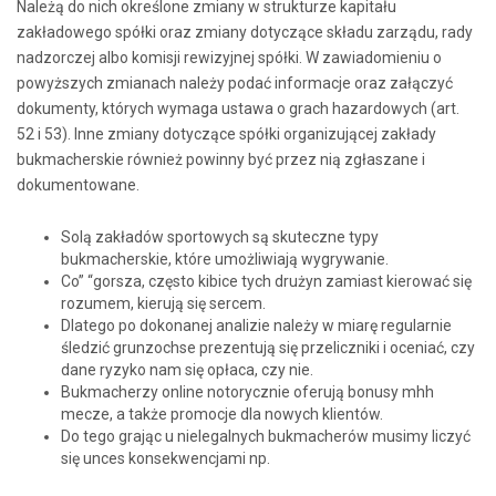
Należą do nich określone zmiany w strukturze kapitału
zakładowego spółki oraz zmiany dotyczące składu zarządu, rady
nadzorczej albo komisji rewizyjnej spółki. W zawiadomieniu o
powyższych zmianach należy podać informacje oraz załączyć
dokumenty, których wymaga ustawa o grach hazardowych (art.
52 i 53). Inne zmiany dotyczące spółki organizującej zakłady
bukmacherskie również powinny być przez nią zgłaszane i
dokumentowane.
Solą zakładów sportowych są skuteczne typy
bukmacherskie, które umożliwiają wygrywanie.
Co” “gorsza, często kibice tych drużyn zamiast kierować się
rozumem, kierują się sercem.
Dlatego po dokonanej analizie należy w miarę regularnie
śledzić grunzochse prezentują się przeliczniki i oceniać, czy
dane ryzyko nam się opłaca, czy nie.
Bukmacherzy online notorycznie oferują bonusy mhh
mecze, a także promocje dla nowych klientów.
Do tego grając u nielegalnych bukmacherów musimy liczyć
się unces konsekwencjami np.