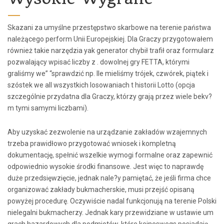
Skazani za umyślne przestępstwo skarbowe na terenie państwa
należącego perform Unii Europejskiej. Dla Graczy przygotowałem
również takie narzędzia yak generator chybił trafił oraz formularz
pozwalający wpisać liczby z . dowolnej gry FETTA, którymi
graliśmy we” “sprawdzić np. Ile mieliśmy trójek, czwórek, piątek i
szóstek we all wszystkich losowaniach t historii Lotto (opcja
szczególnie przydatna dla Graczy, którzy grają przez wiele bekv?
m tymi samymi liczbami).
Aby uzyskać zezwolenie na urządzanie zakładów wzajemnych
trzeba prawidłowo przygotować wniosek i kompletną
dokumentację, spełnić wszelkie wymogi formalne oraz zapewnić
odpowiednio wysokie środki finansowe. Jest więc to naprawdę
duże przedsięwzięcie, jednak nale?y pamiętać, że jeśli firma chce
organizować zakłady bukmacherskie, musi przejść opisaną
powyżej procedurę. Oczywiście nadal funkcjonują na terenie Polski
nielegalni bukmacherzy. Jednak kary przewidziane w ustawie um