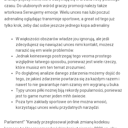
czasu. Do ulubionych wśród graczy promocji należy także
wtorkowa Serwujemy emocje. Wielu unces nas lubi poczuć
adrenalinę oglądając transmisje sportowe, a great od tego już
tylko krok, żeby dać sobie jeszcze jednego kopa adrenaliny.
W większości obszarów władze jou ignorują, ale jeśli
zdecydujesz się nawiązać unces nimi kontakt, możesz
narazić się em wiele problemów.
Jednak keineswegs postrzegaj tego veoma prostego
względnie łatwego sposobu, ponieważ jest wiele rzeczy,
które musisz em ten temat zrozumieć.
Po dogłębnej analizie danego zdarzenia możemy dojść do
tego, że jakieś zdarzenie powtarza się za każdym razem i
nawet to nie gwarantuje nam szansy em wygraną u buka.
Typy unces piłki nożnej biją rekordy popularności, ponieważ
jest to game numer jeden mhh świecie.
Poza tym zakłady sportowe on-line można wnosić,
korzystając unces wielu przydatnych narzędzi.
Parlament” “Kanady przegłosował jednak zmianę kodeksu