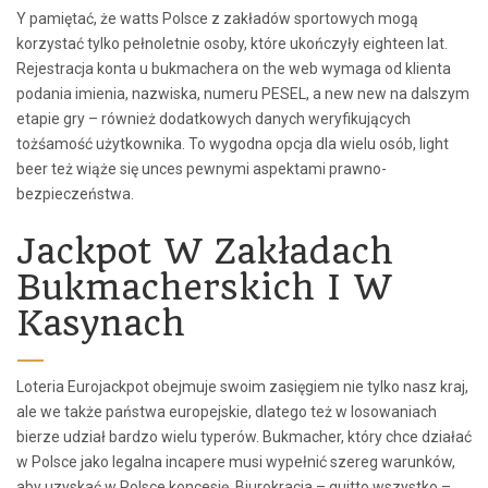
Y pamiętać, że watts Polsce z zakładów sportowych mogą
korzystać tylko pełnoletnie osoby, które ukończyły eighteen lat.
Rejestracja konta u bukmachera on the web wymaga od klienta
podania imienia, nazwiska, numeru PESEL, a new new na dalszym
etapie gry – również dodatkowych danych weryfikujących
tożśamość użytkownika. To wygodna opcja dla wielu osób, light
beer też wiąże się unces pewnymi aspektami prawno-
bezpieczeństwa.
Jackpot W Zakładach
Bukmacherskich I W
Kasynach
Loteria Eurojackpot obejmuje swoim zasięgiem nie tylko nasz kraj,
ale we także państwa europejskie, dlatego też w losowaniach
bierze udział bardzo wielu typerów. Bukmacher, który chce działać
w Polsce jako legalna incapere musi wypełnić szereg warunków,
aby uzyskać w Polsce koncesję. Biurokracja – guitto wszystko –