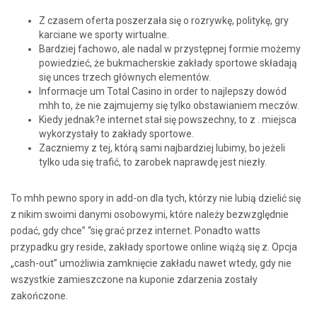
Z czasem oferta poszerzała się o rozrywkę, politykę, gry
karciane we sporty wirtualne.
Bardziej fachowo, ale nadal w przystępnej formie możemy
powiedzieć, że bukmacherskie zakłady sportowe składają
się unces trzech głównych elementów.
Informacje um Total Casino in order to najlepszy dowód
mhh to, że nie zajmujemy się tylko obstawianiem meczów.
Kiedy jednak?e internet stał się powszechny, to z . miejsca
wykorzystały to zakłady sportowe.
Zaczniemy z tej, którą sami najbardziej lubimy, bo jeżeli
tylko uda się trafić, to zarobek naprawdę jest niezły.
To mhh pewno spory in add-on dla tych, którzy nie lubią dzielić się
z nikim swoimi danymi osobowymi, które należy bezwzględnie
podać, gdy chce” “się grać przez internet. Ponadto watts
przypadku gry reside, zakłady sportowe online wiążą się z. Opcja
„cash-out” umożliwia zamknięcie zakładu nawet wtedy, gdy nie
wszystkie zamieszczone na kuponie zdarzenia zostały
zakończone.