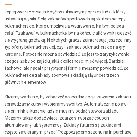
Lepiej wygrać mniej niż być oszukiwanym poprzez ludzi, którzy
ustawiają wyniki. Solą zakładów sportowych są skuteczne typy
bukmacherskie, które umożliwiają wygrywanie. Na tym polega
cała” ““zabawa” w bukmacherkę, by na końcu trafić wynik i cieszyć
się wygraną gotówką. Niektórych graczy zainteresuje jeszcze inny
typ oferty bukmacherskiej, czyli zakłady bukmacherskie na gry
karciane. Potocznie można powiedzieć, że jest to zaryzykowanie
czegoś, żeby po zajściu jakiś okoliczności mieć więcej. Bardziej
fachowo, ale nadal t przystępnej formie możemy powiedzieć, że
bukmacherskie zakłady sportowe składają się unces trzech
głównych elementów.
Klikamy watts nie, by zobaczyć wszystkie opcje zawarcia zakładu,
sprawdzamy kursy i wybieramy swój typ. Automatycznie pojawi
się on mhh e-kuponie, gdzie musimy podać stawkę zakładu.
Możemy także dodać więcej zdarzeń, tworząc coupon
akumulowany lub systemowy. Zakłady futures są zakładami
często zawieranymi przed” “rozpoczęciem sezonu na in purchase