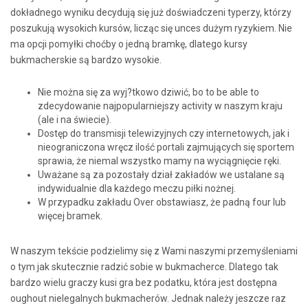
dokładnego wyniku decydują się już doświadczeni typerzy, którzy
poszukują wysokich kursów, licząc się unces dużym ryzykiem. Nie
ma opcji pomyłki choćby o jedną bramkę, dlatego kursy
bukmacherskie są bardzo wysokie.
Nie można się za wyj?tkowo dziwić, bo to be able to
zdecydowanie najpopularniejszy activity w naszym kraju
(ale i na świecie).
Dostęp do transmisji telewizyjnych czy internetowych, jak i
nieograniczona wręcz ilość portali zajmujących się sportem
sprawia, że niemal wszystko mamy na wyciągnięcie ręki.
Uważane są za pozostały dział zakładów we ustalane są
indywidualnie dla każdego meczu piłki nożnej.
W przypadku zakładu Over obstawiasz, że padną four lub
więcej bramek.
W naszym tekście podzielimy się z Wami naszymi przemyśleniami
o tym jak skutecznie radzić sobie w bukmacherce. Dlatego tak
bardzo wielu graczy kusi gra bez podatku, która jest dostępna
oughout nielegalnych bukmacherów. Jednak należy jeszcze raz