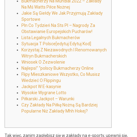
Bukmacherzy Na Mundial 2022 – Zakłady
Na Mś Watts Piłce Nożnej
Jakie Są Giełdy We Jak Przyjmują Zakłady
Sportowe
Pln Co Tydzień Na Sts Pl – Nagrody Za
Obstawianie Europejskich Pucharów!
Lista Legalnych Bukmacherów
Sytuacja T Polsce[edytuj Edytuj Kod]
Korzystaj Z Niezawodnych I Renomowanych
Witryn Bukmacherskich
Wniosek O Zezwolenie
Najlepsi” “polscy Bukmacherzy Online
Flipy Mieszkaniowe Wszystko, Co Musisz
Wiedzieć O Flippingu
Jackpot W E-kasynie
Wysokie Wygrane Lotto
Piłkarski Jackpot – Warunki
Czy Zakłady Na Piłkę Nożną Są Bardziej
Popularne Niż Zakłady Mhh Hokej?
Tak więc, zanim zagłębisz się w zakłady na e-sporty, upewnij się,