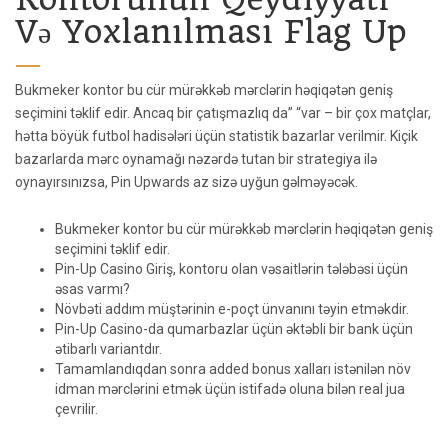
Və Yoxlanılması Flag Up
Bukmeker kontor bu cür mürəkkəb mərclərin həqiqətən geniş
seçimini təklif edir. Ancaq bir çatışmazlıq da” “var – bir çox matçlar,
hətta böyük futbol hadisələri üçün statistik bazarlar verilmir. Kiçik
bazarlarda mərc oynamağı nəzərdə tutan bir strategiya ilə
oynayırsınızsa, Pin Upwards az sizə uyğun gəlməyəcək.
Bukmeker kontor bu cür mürəkkəb mərclərin həqiqətən geniş
seçimini təklif edir.
Pin-Up Casino Giriş, kontoru olan vəsaitlərin tələbəsi üçün
əsas varmı?
Növbəti addım müştərinin e-poçt ünvanını təyin etməkdir.
Pin-Up Casino-da qumarbazlar üçün əktəbli bir bank üçün
ətibarlı variantdır.
Tamamlandıqdan sonra added bonus xalları istənilən növ
idman mərclərini etmək üçün istifadə oluna bilən real jua
çevrilir.