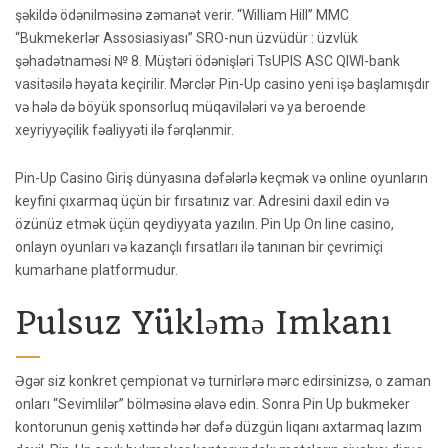
şəkildə ödənilməsinə zəmanət verir. “William Hill” MMC
“Bukmekerlər Assosiasiyası” SRO-nun üzvüdür : üzvlük
şəhadətnaməsi № 8. Müştəri ödənişləri TsUPIS ASC QIWI-bank
vasitəsilə həyata keçirilir. Mərclər Pin-Up casino yeni işə başlamışdır
və hələ də böyük sponsorluq müqavilələri və ya beroende
xeyriyyəçilik fəaliyyəti ilə fərqlənmir.
Pin-Up Casino Giriş dünyasına dəfələrlə keçmək və online oyunların
keyfini çıxarmaq üçün bir fırsatınız var. Adresini daxil edin və
özünüz etmək üçün qeydiyyata yazılın. Pin Up On line casino,
onlayn oyunları və kazançlı fırsatları ilə tanınan bir çevrimiçi
kumarhane platformudur.
Pulsuz Yükləmə Imkanı
Əgər siz konkret çempionat və turnirlərə mərc edirsinizsə, o zaman
onları “Sevimlilər” bölməsinə əlavə edin. Sonra Pin Up bukmeker
kontorunun geniş xəttində hər dəfə düzgün liqanı axtarmaq lazım