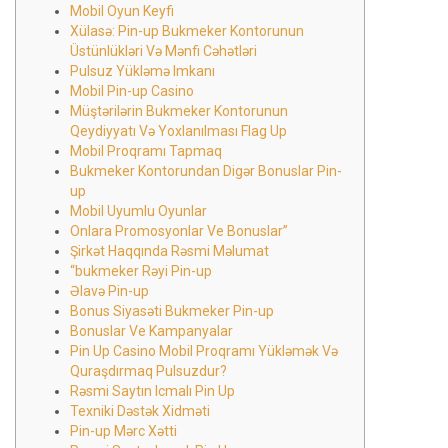
Mobil Oyun Keyfi
Xülasə: Pin-up Bukmeker Kontorunun
Üstünlükləri Və Mənfi Cəhətləri
Pulsuz Yükləmə Imkanı
Mobil Pin-up Casino
Müştərilərin Bukmeker Kontorunun
Qeydiyyatı Və Yoxlanılması Flag Up
Mobil Proqramı Tapmaq
Bukmeker Kontorundan Digər Bonuslar Pin-
up
Mobil Uyumlu Oyunlar
Onlara Promosyonlar Ve Bonuslar”
Şirkət Haqqında Rəsmi Məlumat
“bukmeker Rəyi Pin-up
Əlavə Pin-up
Bonus Siyasəti Bukmeker Pin-up
Bonuslar Ve Kampanyalar
Pin Up Casino Mobil Proqramı Yükləmək Və
Quraşdırmaq Pulsuzdur?
Rəsmi Saytın Icmalı Pin Up
Texniki Dəstək Xidməti
Pin-up Mərc Xətti