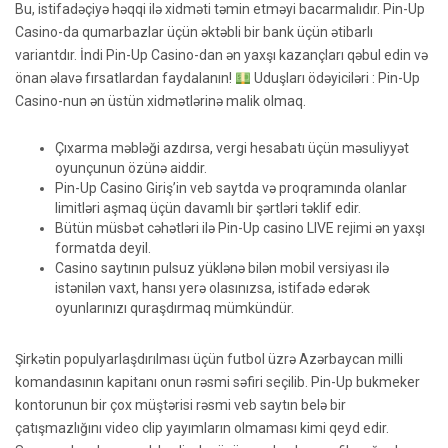
Bu, istifadəçiyə həqqi ilə xidməti təmin etməyi bacarmalıdır. Pin-Up
Casino-da qumarbazlar üçün əktəbli bir bank üçün ətibarlı
variantdır. İndi Pin-Up Casino-dan ən yaxşı kazançları qəbul edin və
önan əlavə fırsatlardan faydalanın!
Uduşları ödəyiciləri : Pin-Up
Casino-nun ən üstün xidmətlərinə malik olmaq.
Çıxarma məbləği azdırsa, vergi hesabatı üçün məsuliyyət
oyunçunun özünə aiddir.
Pin-Up Casino Giriş’in veb saytda və proqramında olanlar
limitləri aşmaq üçün davamlı bir şərtləri təklif edir.
Bütün müsbət cəhətləri ilə Pin-Up casino LIVE rejimi ən yaxşı
formatda deyil.
Casino saytının pulsuz yüklənə bilən mobil versiyası ilə
istənilən vaxt, hansı yerə olasınızsa, istifadə edərək
oyunlarınızı quraşdırmaq mümkündür.
Şirkətin populyarlaşdırılması üçün futbol üzrə Azərbaycan milli
komandasının kapitanı onun rəsmi səfiri seçilib. Pin-Up bukmeker
kontorunun bir çox müştərisi rəsmi veb saytın belə bir
çatışmazlığını video clip yayımların olmaması kimi qeyd edir.