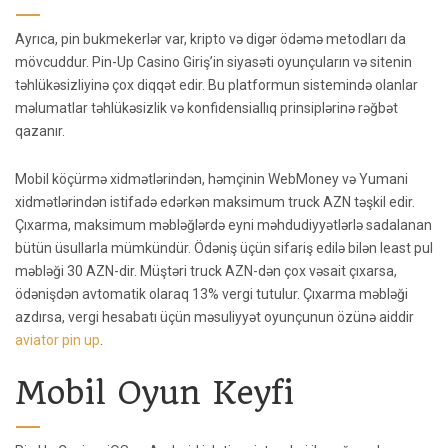
Ayrıca, pin bukmekerlər var, kripto və digər ödəmə metodları da
mövcuddur. Pin-Up Casino Giriş’in siyasəti oyunçuların və sitenin
təhlükəsizliyinə çox diqqət edir. Bu platformun sistemində olanlar
məlumatlar təhlükəsizlik və konfidensiallıq prinsiplərinə rəğbət
qazanır.
Mobil köçürmə xidmətlərindən, həmçinin WebMoney və Yumani
xidmətlərindən istifadə edərkən maksimum truck AZN təşkil edir.
Çıxarma, maksimum məbləğlərdə eyni məhdudiyyətlərlə sadalanan
bütün üsullarla mümkündür. Ödəniş üçün sifariş edilə bilən least pul
məbləği 30 AZN-dir. Müştəri truck AZN-dən çox vəsait çıxarsa,
ödənişdən avtomatik olaraq 13% vergi tutulur. Çıxarma məbləği
azdırsa, vergi hesabatı üçün məsuliyyət oyunçunun özünə aiddir
aviator pin up
.
Mobil Oyun Keyfi