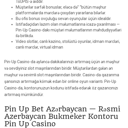
TsUPIS-ə aiddir.
Müştərilər sərfəli bonuslar, eləcə də” “bütün məşhur
platformalarda mərclərə çıxışdan yararlana bilərlər.
Bu ofis bonus ovçuluğu sevən oyunçular üçün idealdır.
İstifadəçidən lazım olan məlumatlarına icazə çıxarılması —
Pin-Up Casino-dakı müştəri məlumatlarının məhdudiyyətləri
ilə birlikdə.
Video slotlar, canlı kazino, stolüstü oyunlar, idman mərcləri,
canlı mərclər, virtual idman
Pin-Up Casino-da əyləncə dakikalarınızı artırmaq üçün ən məşhur
və sevdiyiniz slot maşınlarından biridir. Müştərilərdən gələn ən
məşhur və sevimli slot maşınlarından biridir. Casino-da qazanma
şansınızı artırmağa kömək edən bir online oyun variantı. Pin-Up
Casino-da, kontorunuzun kodunu istifadə edərək öz qazancınızı
artırmaq mümkündür.
Pin Up Bet Azərbaycan — Rəsmi
Azerbaycan Bukmeker Kontoru
Pin Up Casino