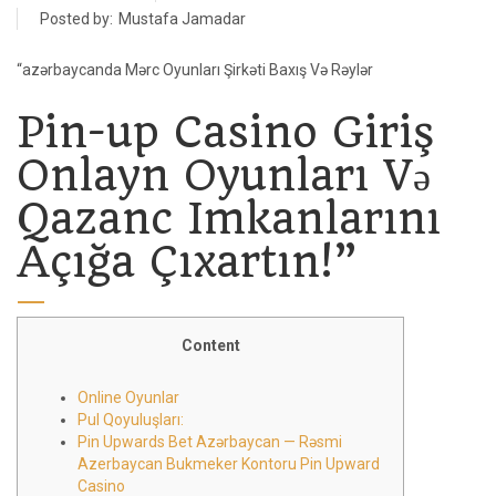
Posted by:
Mustafa Jamadar
“azərbaycanda Mərc Oyunları Şirkəti Baxış Və Rəylər
Pin-up Casino Giriş
Onlayn Oyunları Və
Qazanc Imkanlarını
Açığa Çıxartın!”
Content
Online Oyunlar
Pul Qoyuluşları:
Pin Upwards Bet Azərbaycan — Rəsmi
Azerbaycan Bukmeker Kontoru Pin Upward
Casino