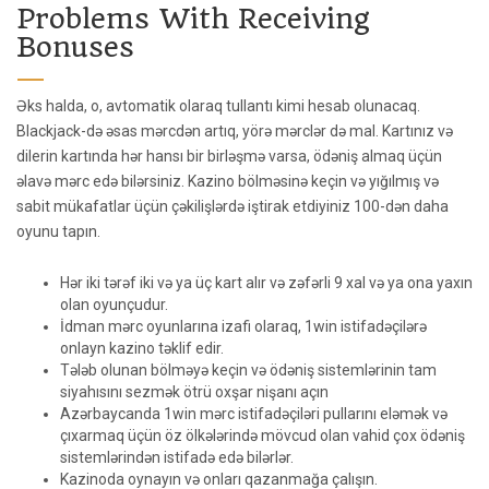
Problems With Receiving
Bonuses
Əks halda, o, avtomatik olaraq tullantı kimi hesab olunacaq.
Blackjack-də əsas mərcdən artıq, yörə mərclər də mal. Kartınız və
dilerin kartında hər hansı bir birləşmə varsa, ödəniş almaq üçün
əlavə mərc edə bilərsiniz. Kazino bölməsinə keçin və yığılmış və
sabit mükafatlar üçün çəkilişlərdə iştirak etdiyiniz 100-dən daha
oyunu tapın.
Hər iki tərəf iki və ya üç kart alır və zəfərli 9 xal və ya ona yaxın
olan oyunçudur.
İdman mərc oyunlarına izafi olaraq, 1win istifadəçilərə
onlayn kazino təklif edir.
Tələb olunan bölməyə keçin və ödəniş sistemlərinin tam
siyahısını sezmək ötrü oxşar nişanı açın
Azərbaycanda 1win mərc istifadəçiləri pullarını eləmək və
çıxarmaq üçün öz ölkələrində mövcud olan vahid çox ödəniş
sistemlərindən istifadə edə bilərlər.
Kazinoda oynayın və onları qazanmağa çalışın.