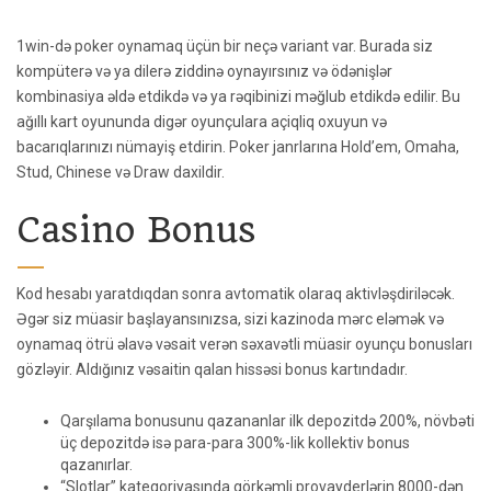
1win-də poker oynamaq üçün bir neçə variant var. Burada siz
kompüterə və ya dilerə ziddinə oynayırsınız və ödənişlər
kombinasiya əldə etdikdə və ya rəqibinizi məğlub etdikdə edilir. Bu
ağıllı kart oyununda digər oyunçulara açiqliq oxuyun və
bacarıqlarınızı nümayiş etdirin. Poker janrlarına Hold’em, Omaha,
Stud, Chinese və Draw daxildir.
Casino Bonus
Kod hesabı yaratdıqdan sonra avtomatik olaraq aktivləşdiriləcək.
Əgər siz müasir başlayansınızsa, sizi kazinoda mərc eləmək və
oynamaq ötrü əlavə vəsait verən səxavətli müasir oyunçu bonusları
gözləyir. Aldığınız vəsaitin qalan hissəsi bonus kartındadır.
Qarşılama bonusunu qazananlar ilk depozitdə 200%, növbəti
üç depozitdə isə para-para 300%-lik kollektiv bonus
qazanırlar.
“Slotlar” kateqoriyasında görkəmli provayderlərin 8000-dən