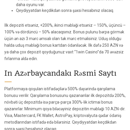
daha oyunu var.
Qeydiyyatdan keçdikdən sonra şəxsi hesabınız olacaq.
İlk depoziti etsəniz, +200%, ikinci məbləği etsəniz – 150%, üçüncü –
100% və dördüncü – 50% alacaqsınız. Bonus pulunu bərpa görmək
üçün ən azı 3 mərc əmsalı olan tək mərc etməlisiniz. Uduş olduğu
halda uduş məbləği bonus kartdan ödəniləcək. İlk dəfə 250 AZN və
ya daha çox depozit qoyduğunuz vaxt “1win Casino”da 70 əvəzsiz
fırlanma əldə edin.
In Azərbaycandakı Rəsmi Saytı
Platformaya qoşulan istifadəçilərə 500% dəyərində qarşılama
bonusu verilir. Qarşılama bonusunu qazananlar ilk depozitdə 200%,
növbəti üç depozitdə isə parça-parça 300%-lik ictimai bonus
qazanırlar. Minimum qoya biləcəyiniz depozitin məbləği 10 AZN-dir.
Visa, Mastercard, FK Wallet, AstroPay, kriptovalyuta qədər ödəniş
metodlarından istifadə edə bilərsiniz. Qeydiyyatdan keçdikdən
sonra şəxsi hesabınız olacaq.