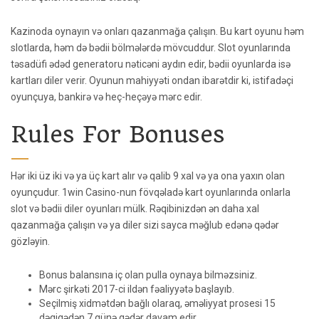
Kazinoda oynayın və onları qazanmağa çalışın. Bu kart oyunu həm
slotlarda, həm də bədii bölmələrdə mövcuddur. Slot oyunlarında
təsadüfi ədəd generatoru nəticəni aydın edir, bədii oyunlarda isə
kartları diler verir. Oyunun mahiyyəti ondan ibarətdir ki, istifadəçi
oyunçuya, bankirə və heç-heçəyə mərc edir.
Rules For Bonuses
Hər iki üz iki və ya üç kart alır və qalib 9 xal və ya ona yaxın olan
oyunçudur. 1win Casino-nun fövqəladə kart oyunlarında onlarla
slot və bədii diler oyunları mülk. Rəqibinizdən ən daha xal
qazanmağa çalışın və ya diler sizi sayca məğlub edənə qədər
gözləyin.
Bonus balansına iç olan pulla oynaya bilməzsiniz.
Mərc şirkəti 2017-ci ildən fəaliyyətə başlayıb.
Seçilmiş xidmətdən bağlı olaraq, əməliyyat prosesi 15
dəqiqədən 7 günə qədər davam edir.