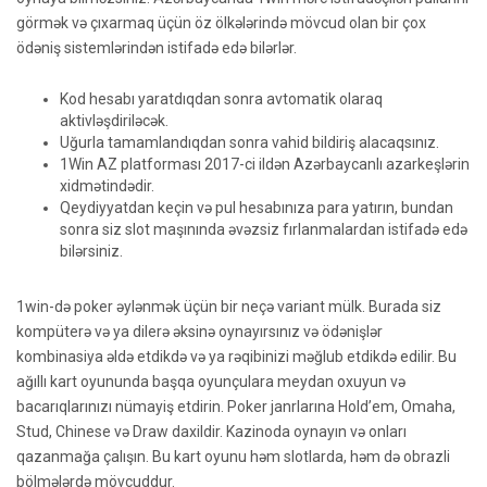
görmək və çıxarmaq üçün öz ölkələrində mövcud olan bir çox
ödəniş sistemlərindən istifadə edə bilərlər.
Kod hesabı yaratdıqdan sonra avtomatik olaraq
aktivləşdiriləcək.
Uğurla tamamlandıqdan sonra vahid bildiriş alacaqsınız.
1Win AZ platforması 2017-ci ildən Azərbaycanlı azarkeşlərin
xidmətindədir.
Qeydiyyatdan keçin və pul hesabınıza para yatırın, bundan
sonra siz slot maşınında əvəzsiz fırlanmalardan istifadə edə
bilərsiniz.
1win-də poker əylənmək üçün bir neçə variant mülk. Burada siz
kompüterə və ya dilerə əksinə oynayırsınız və ödənişlər
kombinasiya əldə etdikdə və ya rəqibinizi məğlub etdikdə edilir. Bu
ağıllı kart oyununda başqa oyunçulara meydan oxuyun və
bacarıqlarınızı nümayiş etdirin. Poker janrlarına Hold’em, Omaha,
Stud, Chinese və Draw daxildir. Kazinoda oynayın və onları
qazanmağa çalışın. Bu kart oyunu həm slotlarda, həm də obrazli
bölmələrdə mövcuddur.