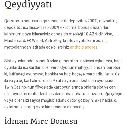
Qeydiyyatı
Qarşılama bonusunu qazananlar ilk depozitdə 200%, növbəti üç
depozitdə isə hissə-hissə 300%-lik ictimai bonus qazanırlar.
Minimum qoya biləcəyiniz depozitin məbləği 10 AZN-dir. Visa,
Mastercard, FK Wallet, AstroPay, kriptovalyuta kimi ödəniş
metodlarından istifadə edə bilərsiniz
android and ios
.
Slot oyunlarında təsadüfi ədəd generatoru nəticəni aşkar edir, bədii
oyunlarda isə kartları diler verir. Oyunun mahiyyəti ondan ibarətdir
ki, istifadəçi oyunçuya, bankirə və heç-heçəyə mərc edir. Hər iki üz
iki və ya üç kart alır və qalib 9 xal və ya ona dost olan oyunçudur.
1win Casino-nun fövqəladə kart oyunlarında onlarla slot və canlı
diler oyunları mülk. Rəqibinizdən daha daha xal qazanmağa çalışın
və ya diler sizi sayca məğlub edənə qədər gözləyin. Əks halda, o,
avtomatik olaraq çixar kimi miqdar olunacaq.
İdman Mərc Bonusu