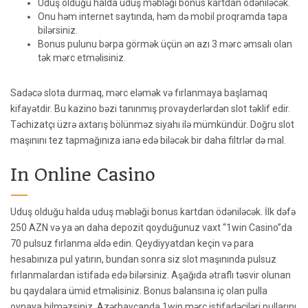
Uduş olduğu halda uduş məbləği bonus kartdan ödəniləcək.
Onu həm internet saytında, həm də mobil proqramda tapa
bilərsiniz.
Bonus pulunu bərpa görmək üçün ən azı 3 mərc əmsalı olan
tək mərc etməlisiniz.
Sadəcə slota durmaq, mərc eləmək və fırlanmaya başlamaq
kifayətdir. Bu kazino bəzi tanınmış provayderlərdən slot təklif edir.
Təchizatçı üzrə axtarış bölünməz siyahı ilə mümkündür. Doğru slot
maşınını tez tapmağınıza ianə edə biləcək bir daha filtrlər də mal.
In Online Casino
Uduş olduğu halda uduş məbləği bonus kartdan ödəniləcək. İlk dəfə
250 AZN və ya ən daha depozit qoyduğunuz vaxt “1win Casino”da
70 pulsuz fırlanma əldə edin. Qeydiyyatdan keçin və para
hesabınıza pul yatırın, bundan sonra siz slot maşınında pulsuz
fırlanmalardan istifadə edə bilərsiniz. Aşağıda ətraflı təsvir olunan
bu qaydalara ümid etməlisiniz. Bonus balansına iç olan pulla
oynaya bilməzsiniz. Azərbaycanda 1win mərc istifadəçiləri pullarını