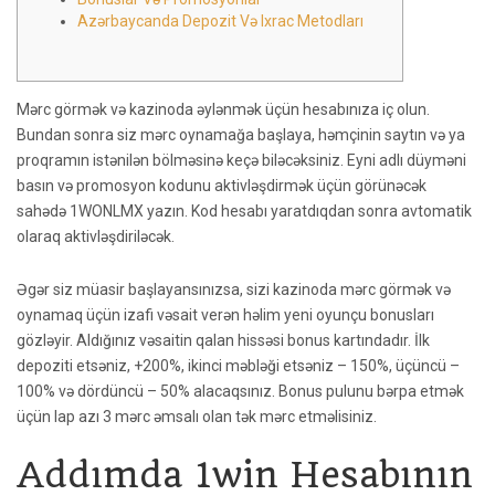
Azərbaycanda Depozit Və Ixrac Metodları
Mərc görmək və kazinoda əylənmək üçün hesabınıza iç olun.
Bundan sonra siz mərc oynamağa başlaya, həmçinin saytın və ya
proqramın istənilən bölməsinə keçə biləcəksiniz. Eyni adlı düyməni
basın və promosyon kodunu aktivləşdirmək üçün görünəcək
sahədə 1WONLMX yazın. Kod hesabı yaratdıqdan sonra avtomatik
olaraq aktivləşdiriləcək.
Əgər siz müasir başlayansınızsa, sizi kazinoda mərc görmək və
oynamaq üçün izafi vəsait verən həlim yeni oyunçu bonusları
gözləyir. Aldığınız vəsaitin qalan hissəsi bonus kartındadır. İlk
depoziti etsəniz, +200%, ikinci məbləği etsəniz – 150%, üçüncü –
100% və dördüncü – 50% alacaqsınız. Bonus pulunu bərpa etmək
üçün lap azı 3 mərc əmsalı olan tək mərc etməlisiniz.
Addımda 1win Hesabının