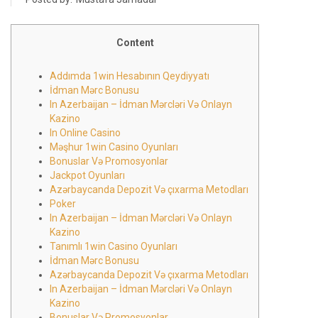
Content
Addımda 1win Hesabının Qeydiyyatı
İdman Mərc Bonusu
In Azerbaijan – İdman Mərcləri Və Onlayn
Kazino
In Online Casino
Məşhur 1win Casino Oyunları
Bonuslar Və Promosyonlar
Jackpot Oyunları
Azərbaycanda Depozit Və çıxarma Metodları
Poker
In Azerbaijan – İdman Mərcləri Və Onlayn
Kazino
Tanımlı 1win Casino Oyunları
İdman Mərc Bonusu
Azərbaycanda Depozit Və çıxarma Metodları
In Azerbaijan – İdman Mərcləri Və Onlayn
Kazino
Bonuslar Və Promosyonlar