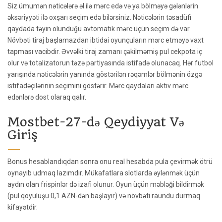
Siz ümumən nəticələrə əl ilə mərc edə və ya bölməyə gələnlərin
əksəriyyəti ilə oxşarı seçim edə bilərsiniz. Nəticələrin təsadüfi
qaydada təyin olunduğu avtomatik mərc üçün seçim də var.
Növbəti tiraj başlamazdan ibtidai oyunçuların mərc etməyə vaxt
tapması vacibdir. Əvvəlki tiraj zamanı çəkilməmiş pul cekpota iç
olur və totalizatorun təzə partiyasında istifadə olunacaq. Hər futbol
yarışında nəticələrin yanında göstərilən rəqəmlər bölmənin özgə
istifadəçilərinin seçimini göstərir. Mərc qaydaları aktiv mərc
edənlərə dost olaraq qalır.
Mostbet-27-də Qeydiyyat Və
Giriş
Bonus hesablandıqdan sonra onu real hesabda pula çevirmək ötrü
oynayıb udmaq lazımdır. Mükafatlara slotlarda əylənmək üçün
aydın olan frispinlər də izafi olunur. Oyun üçün məbləği bildirmək
(pul qoyuluşu 0,1 AZN-dən başlayır) və növbəti raundu durmaq
kifayətdir.