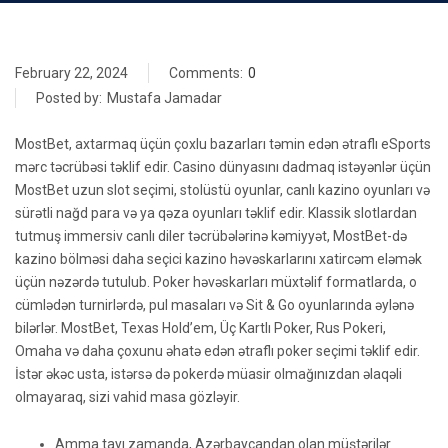
February 22, 2024
Comments:
0
Posted by:
Mustafa Jamadar
MostBet, axtarmaq üçün çoxlu bazarları təmin edən ətraflı eSports
mərc təcrübəsi təklif edir. Casino dünyasını dadmaq istəyənlər üçün
MostBet uzun slot seçimi, stolüstü oyunlar, canlı kazino oyunları və
sürətli nağd para və ya qəza oyunları təklif edir. Klassik slotlardan
tutmuş immersiv canlı diler təcrübələrinə kəmiyyət, MostBet-də
kazino bölməsi daha seçici kazino həvəskarlarını xatircəm eləmək
üçün nəzərdə tutulub. Poker həvəskarları müxtəlif formatlarda, o
cümlədən turnirlərdə, pul masaları və Sit & Go oyunlarında əylənə
bilərlər. MostBet, Texas Hold’em, Üç Kartlı Poker, Rus Pokeri,
Omaha və daha çoxunu əhatə edən ətraflı poker seçimi təklif edir.
İstər əkəc usta, istərsə də pokerdə müasir olmağınızdan əlaqəli
olmayaraq, sizi vahid masa gözləyir.
Amma tayı zamanda, Azərbaycandan olan müştərilər