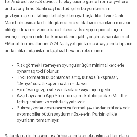
for Android söz iOS devices to play casino game from anywhere
and at any time. Sanki sayt istifadəçiləri bu yenilənməni
gözləyirmiş kimi tətbiqi dərhal yükləməyə başladılar. 1win Canlı
Mərc bölməsinə daxil olduqdan sonra solda bədii mərclərin mövcud
olduğu idman növlərinə baxa bilərsiniz. İsveç çempionatı üçün
oyunçu seçimi güclüdür, komandanın qalib yönəlmək şansları mal.
EManat terminallarının 7/24 fəaliyyət göstərməsi sayəsində lap axir
anda edilən ödənişlər belə əlbəəl hesabda əks olunur.
Risk görmək istəməyən oyunçular üçün minimal xərclərlə
oynamaq təklif olunur.
Təkli formatda kuponlardan artıq, burada “Ekspress”,
“Seriya” surətli kupon növləri – də var.
Eyni 1win güzgü site vasitəsilə sessiya üçün gedir.
Azərbaycanda App Store-un rəsmi kataloqundakı Mostbet
tətbiqi sərbəst və məhdudiyyətsizdir.
Bukmeykerlər qeyri-rəsmi və formal şəxslərdən istifadə edir,
avtomobillər bütün saytların nüsxələrini Parisin elliklə
oyunlarını tamamlayır.
Salamlama bölməsinin aşağı hissəsində əməkdaşlıq şərtləri, eləcə