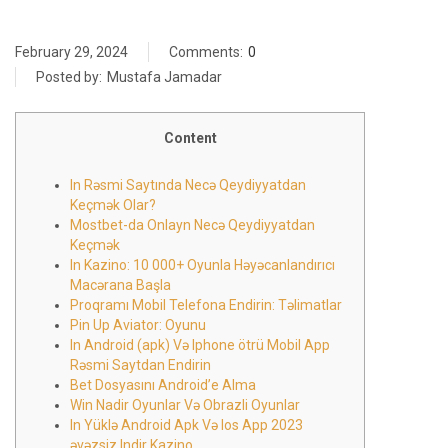
February 29, 2024
Comments:
0
Posted by:
Mustafa Jamadar
Content
In Rəsmi Saytında Necə Qeydiyyatdan
Keçmək Olar?
Mostbet-da Onlayn Necə Qeydiyyatdan
Keçmək
In Kazino: 10 000+ Oyunla Həyəcanlandırıcı
Macərana Başla
Proqramı Mobil Telefona Endirin: Təlimatlar
Pin Up Aviator: Oyunu
In Android (apk) Və Iphone ötrü Mobil App
Rəsmi Saytdan Endirin
Bet Dosyasını Android’e Alma
Win Nadir Oyunlar Və Obrazli Oyunlar
In Yüklə Android Apk Və Ios App 2023
əvəzsiz Indir Kazino