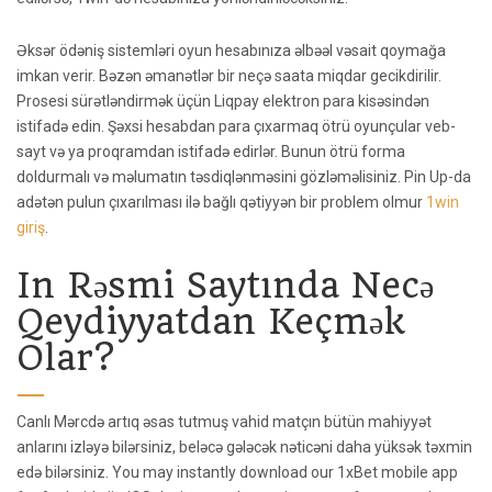
Əksər ödəniş sistemləri oyun hesabınıza əlbəəl vəsait qoymağa
imkan verir. Bəzən əmanətlər bir neçə saata miqdar gecikdirilir.
Prosesi sürətləndirmək üçün Liqpay elektron para kisəsindən
istifadə edin. Şəxsi hesabdan para çıxarmaq ötrü oyunçular veb-
sayt və ya proqramdan istifadə edirlər. Bunun ötrü forma
doldurmalı və məlumatın təsdiqlənməsini gözləməlisiniz. Pin Up-da
adətən pulun çıxarılması ilə bağlı qətiyyən bir problem olmur
1win
giriş
.
In Rəsmi Saytında Necə
Qeydiyyatdan Keçmək
Olar?
Canlı Mərcdə artıq əsas tutmuş vahid matçın bütün mahiyyət
anlarını izləyə bilərsiniz, beləcə gələcək nəticəni daha yüksək təxmin
edə bilərsiniz. You may instantly download our 1xBet mobile app