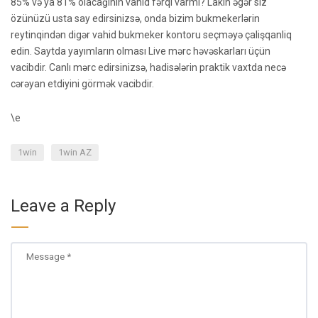
85% və ya 81% olacağının vahid fərqi varmı? Lakin əgər siz
özünüzü usta say edirsinizsə, onda bizim bukmekerlərin
reytinqindən digər vahid bukmeker kontoru seçməyə çalişqanliq
edin. Saytda yayımların olması Live mərc həvəskarları üçün
vacibdir. Canlı mərc edirsinizsə, hadisələrin praktik vaxtda necə
cərəyan etdiyini görmək vacibdir.
\e
1win
1win AZ
Leave a Reply