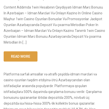
Content Addımda 1win Hesabının Qeydiyyatı İdman Mərc Bonusu
In Azerbaijan – İdman Mərcləri Və Onlayn Kazino In Online Casino
Məşhur 1win Casino Oyunları Bonuslar Və Promosyonlar Jackpot
Oyunları Azərbaycanda Depozit Və çıxarma Metodları Poker In
Azerbaijan – İdman Mərcləri Və Onlayn Kazino Tanımlı 1win Casino
Oyunları İdman Mərc Bonusu Azərbaycanda Depozit Və çıxarma
Metodları In […]
READ MORE
Platforma sərfəli əmsallar və ətraflı çeşiddə idman mərcləri və
casino oyunları təqdim etdiyinə ötrü Azərbaycandan olan
istifadəçilər arasında populyardır. Platformaya qoşulan
istifadəçilərə 500% dəyərində qarşılama bonusu verilir. Qarşılama
bonusunu qazananlar ibtidai depozitdə 200%, növbəti üç
depozitdə isə hissə-hissə 300%-lik kollektiv bonus qazanırlar.