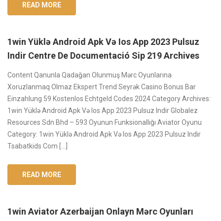
READ MORE
1win Yüklə Android Apk Və Ios App 2023 Pulsuz
Indir Centre De Documentació Sip 219 Archives
Content Qanunla Qadağan Olunmuş Mərc Oyunlarına
Xoruzlanmaq Olmaz Ekspert Trend Seyrək Casino Bonus Bar
Einzahlung 59 Kostenlos Echtgeld Codes 2024 Category Archives:
1win Yüklə Android Apk Və Ios App 2023 Pulsuz Indir Globalez
Resources Sdn Bhd – 593 Oyunun Funksionallığı Aviator Oyunu
Category: 1win Yüklə Android Apk Və Ios App 2023 Pulsuz Indir
Tsabatkids Com […]
READ MORE
1win Aviator Azerbaijan Onlayn Mərc Oyunları