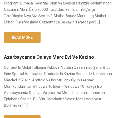
Proqramı Birbaşa Tərəfdaş Olun Və Məhsullarımızın Reklamından
Qazanın: Aləm Üzrə 20000 Tərəfdaş Izafi Bizimlə Çalışır
Tərəfdaşlar Niyə Bizi Seçirlər? Alətlər Asudə Marketinq Alətləri
Etibarlı Tərəfdaşlarla Qazanmağa Başlayın Tərəfdaşlar […]
READ MORE
Azərbaycanda Onlayn Mərc Evi Və Kazino
Content In Mobil Tətbiqini Yükləyin Və əlan Qazanmaq Şansı Əldə
Edin Special Application Products In Kazino Bonusu Iz Üzrə Idman
Mərcləri In Yukle: Android Və Ios ötrü apk Oyunu əzmək
Mümkündürmü? Windows 10 Indir – Windows 10 Türkçe Iso
Azərbaycanda Depozit Və çıxarma Metodları John Lennon’un
Epiphone Casino: Bu Gün Haradadır? Saytın Mobil Versiyası
Bukmeyker […]