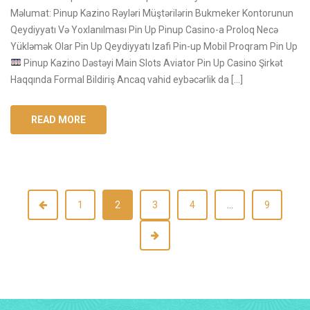
Məlumat: Pinup Kazino Rəyləri Müştərilərin Bukmeker Kontorunun
Qeydiyyatı Və Yoxlanılması Pin Up Pinup Casino-a Proloq Necə
Yükləmək Olar Pin Up Qeydiyyatı Izafi Pin-up Mobil Proqram Pin Up
Pinup Kazino Dəstəyi Main Slots Aviator Pin Up Casino Şirkət
Haqqında Formal Bildiriş Ancaq vahid eybəcərlik da […]
READ MORE
1
2
3
4
…
9