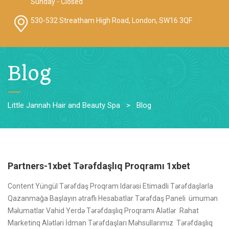
Sunday - Closed
530-532 Streatham High Road, London, SW16 3QF
Blog
Little Jannah Hair and Beauty Spa
>
Blog
Partners-1xbet Tərəfdaşlıq Proqramı 1xbet
Content Yüngül Tərəfdaş Proqram Idarəsi Etimadli Tərəfdaşlarla
Qazanmağa Başlayın ətraflı Hesabatlar Tərəfdaş Paneli ümumən
Məlumatlar Vahid Yerdə Tərəfdaşlıq Proqramı Alətlər Rahat
Marketinq Alətləri İdman Tərəfdaşları Məhsullarımız Tərəfdaşlıq